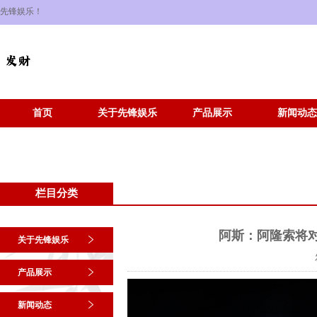
先锋娱乐！
首页
关于先锋娱乐
产品展示
新闻动态
栏目分类
阿斯：阿隆索将
关于先锋娱乐
产品展示
新闻动态