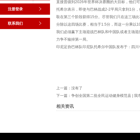
直接晋级到2026年世界杯决赛圈的大目标，他们
注册登录
托希尔表示，即使与巴林战成2-2平局只拿到1分
取在第三个阶段获得15分。尽管我们只在这三场比
联系我们
分除以这四场比赛，相当于1.5分，而这一分乘以1
我们必须赢下主场迎战巴林队和中国队或者主场迎
力争不输掉第一局。
印尼足协巴林队印尼队托希尔中国队发布于：四川
上一篇：没有了
下一篇：
争创全国第二批全民运动健身模范县 | 我
相关资讯